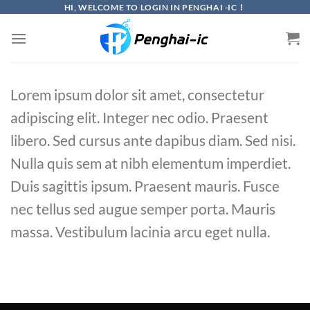
Skip
HI, WELCOME TO LOGIN IN PENGHAI -IC！
to
content
Lorem ipsum dolor sit amet, consectetur
adipiscing elit. Integer nec odio. Praesent
libero. Sed cursus ante dapibus diam. Sed nisi.
Nulla quis sem at nibh elementum imperdiet.
Duis sagittis ipsum. Praesent mauris. Fusce
nec tellus sed augue semper porta. Mauris
massa. Vestibulum lacinia arcu eget nulla.